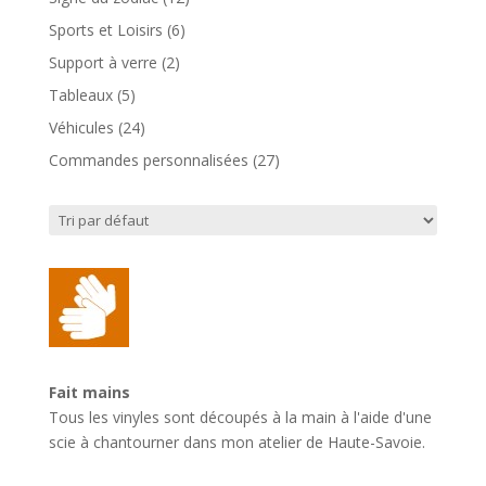
produits
6
Sports et Loisirs
6
produits
2
Support à verre
2
produits
5
Tableaux
5
produits
24
Véhicules
24
produits
27
Commandes personnalisées
27
produits
Fait mains
Tous les vinyles sont découpés à la main à l'aide d'une
scie à chantourner dans mon atelier de Haute-Savoie.