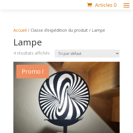
Articles 0
Accueil
/ Classe d’expédition du produit / Lampe
Lampe
4 résultats affichés
Promo !