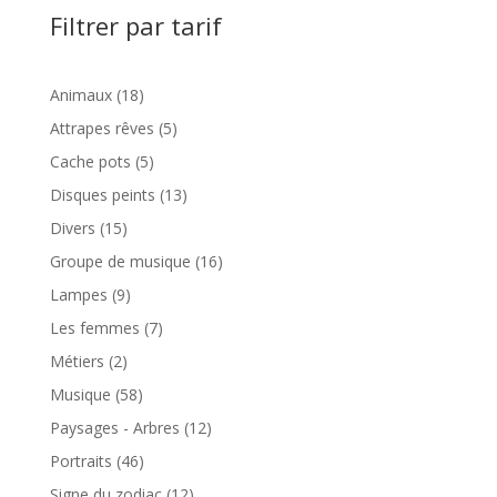
Filtrer par tarif
18
Animaux
18
produits
5
Attrapes rêves
5
produits
5
Cache pots
5
produits
13
Disques peints
13
produits
15
Divers
15
produits
16
Groupe de musique
16
produits
9
Lampes
9
produits
7
Les femmes
7
produits
2
Métiers
2
produits
58
Musique
58
produits
12
Paysages - Arbres
12
produits
46
Portraits
46
produits
12
Signe du zodiac
12